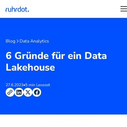
Blog
Data Analytics
6 Gründe für ein Data
Lakehouse
27.6.2023
•
5 min Lesezeit