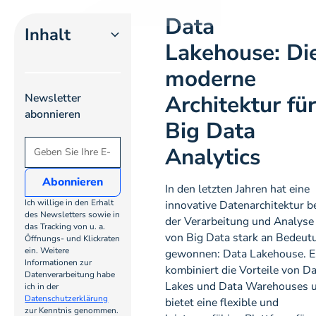
Data
Inhalt
Lakehouse: Di
moderne
Heading 2
Architektur für
Newsletter
Heading 3
abonnieren
Big Data
Heading
Analytics
4
In den letzten Jahren hat eine
Heading
Ich willige in den Erhalt
innovative Datenarchitektur b
5
des Newsletters sowie in
der Verarbeitung und Analyse
das Tracking von u. a.
von Big Data stark an Bedeut
Öffnungs- und Klickraten
Heading
ein. Weitere
gewonnen: Data Lakehouse. E
Informationen zur
6
kombiniert die Vorteile von D
Datenverarbeitung habe
Lakes und Data Warehouses 
ich in der
Datenschutzerklärung
bietet eine flexible und
zur Kenntnis genommen.