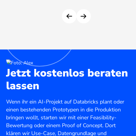
Jetzt kostenlos beraten
lassen
Wenn ihr ein AI-Projekt auf Databricks plant oder
einen bestehenden Prototypen in die Produktion
bringen wollt, starten wir mit einer Feasibility-
Bewertung oder einem Proof of Concept. Dort
klären wir Use-Case, Datengrundlage und