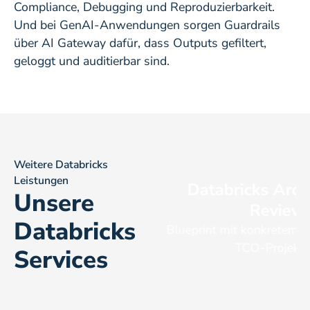
Compliance, Debugging und Reproduzierbarkeit.
Und bei GenAI-Anwendungen sorgen Guardrails
über AI Gateway dafür, dass Outputs gefiltert,
geloggt und auditierbar sind.
Weitere Databricks
Leistungen
onsulting &
ehr
Databricks Arch
Mehr
Unsere
rfahren
erfahr
tegy
Review
Databricks
tformentscheidungen
Blueprint mit konkretem A
lake vs. Fabric vs.
TCO-Projekti
Services
id)