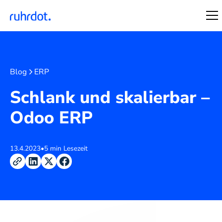
Blog
ERP
Schlank und skalierbar –
Odoo ERP
13.4.2023
•
5 min Lesezeit