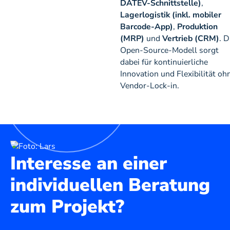
DATEV-Schnittstelle)
,
Lagerlogistik (inkl. mobiler
Barcode-App)
,
Produktion
(MRP)
und
Vertrieb (CRM)
. 
Open-Source-Modell sorgt
dabei für kontinuierliche
Innovation und Flexibilität oh
Vendor-Lock-in.
Interesse an einer
individuellen Beratung
zum Projekt?