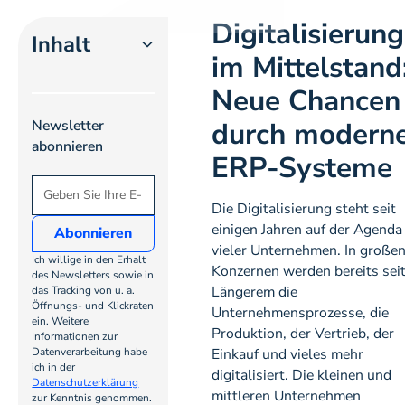
Digitalisierung
Inhalt
im Mittelstand
Neue Chancen
Heading 2
durch modern
Newsletter
Heading 3
abonnieren
ERP-Systeme
Heading
4
Die Digitalisierung steht seit
einigen Jahren auf der Agenda
vieler Unternehmen. In große
Heading
Ich willige in den Erhalt
Konzernen werden bereits sei
5
des Newsletters sowie in
Längerem die
das Tracking von u. a.
Öffnungs- und Klickraten
Unternehmensprozesse, die
Heading
ein. Weitere
Produktion, der Vertrieb, der
Informationen zur
6
Datenverarbeitung habe
Einkauf und vieles mehr
ich in der
digitalisiert. Die kleinen und
Datenschutzerklärung
mittleren Unternehmen
zur Kenntnis genommen.